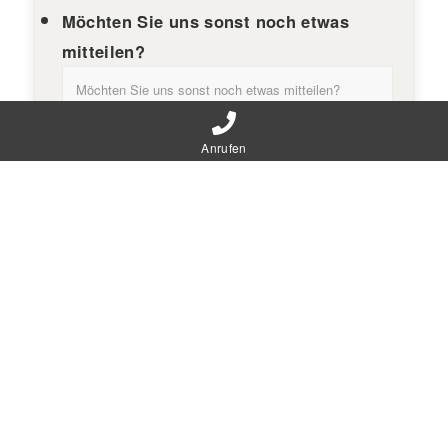
Möchten Sie uns sonst noch etwas
mitteilen?
Anrufen
Mit Ausfüllen des Formulars werden Ihre Angaben
aus dem Formular inklusive der von Ihnen dort
angegebenen Kontaktdaten zwecks Bearbeitung der
Anfrage und für den Fall von Anschlussanfragen bei
uns gespeichert. Diese Daten geben wir nicht ohne
Ihre Einwilligung weiter. Bitte bestätigen Sie
untenstehend Ihr Einverständnis zur Speicherung der