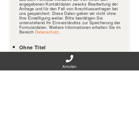
angegebenen Kontaktdaten zwecks Bearbeitung der
Anfrage und für den Fall von Anschlussanfragen bei
uns gespeichert. Diese Daten geben wir nicht ohne
Ihre Einwilligung weiter. Bitte bestätigen Sie
untenstehend Ihr Einverständnis zur Speicherung der
Formulardaten. Weitere Informationen erhalten Sie im
Bereich
Datenschutz
.
Ohne Titel
Die Hinweise zum
Anrufen
Datenschutz habe ich zur Kenntnis
genommen
*
*
Eingabe erforderlich