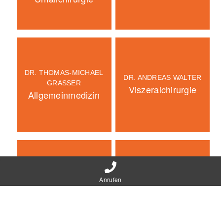
DR. THOMAS-MICHAEL
DR. ANDREAS WALTER
GRASSER
Viszeralchirurgie
Allgemeinmedizin
DR. STEPHANIE GRAF
DR. GÜNTHER BOCK
Anrufen
Orthopädie/
Chirurgie/
Unfallchirurgie
Unfallchirurgie