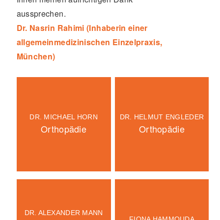
aussprechen.
Dr. Nasrin Rahimi (Inhaberin einer
allgemeinmedizinischen Einzelpraxis,
München)
DR. MICHAEL HORN
DR. HELMUT ENGLEDER
Orthopädie
Orthopädie
DR. ALEXANDER MANN
FIONA HAMMOUDA